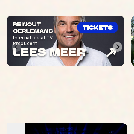
REINOUT
TICKETS
OERLEMANS
Internationaal TV
Producent
LEES MEER