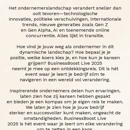
Het ondernemerslandschap verandert sneller dan
ooit tevoren—technologische
innovaties, politieke verschuivingen, internationale
trends, nieuwe generaties zoals Gen Z
en Gen Alpha, AI en toenemende online
concurrentie. Alles lijkt in transitie.
Hoe vind je jouw weg als ondernemer in dit
dynamische landschap? Hoe bepaal je je
positie, welke koers kies je, en hoe kun je kansen
grijpen? BusinessBoost Live 2025
neemt je mee op een ontdekkingsreis. Dit is hét
event waar je leert je bedrijf slim te
navigeren in een wereld vol verandering.
Inspirerende ondernemers delen hun ervaringen,
laten zien hoe zij kansen hebben gepakt
en bieden je een kompas om je eigen reis te maken.
We laten je zien hoe je jouw bedrijf
sterker en succesvoller kunt maken, ongeacht de
omstandigheden. BusinessBoost Live
2025 is hét event waar je leert om elke verandering
om te zetten in een kans.