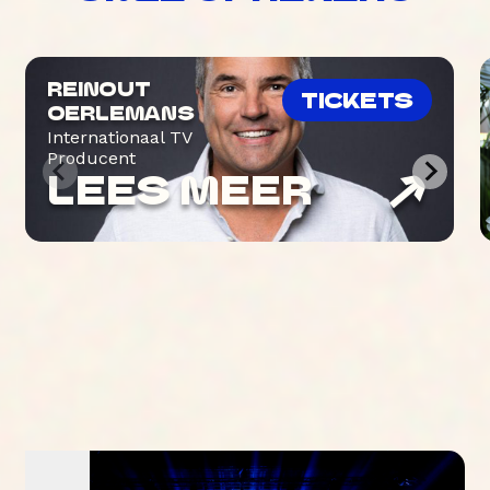
REINOUT
TICKETS
OERLEMANS
Internationaal TV
Producent
LEES MEER