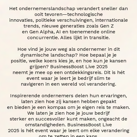
Het ondernemerslandschap verandert sneller dan
ooit tevoren—technologische
innovaties, politieke verschuivingen, internationale
trends, nieuwe generaties zoals Gen Z
en Gen Alpha, AI en toenemende online
concurrentie. Alles lijkt in transitie.
Hoe vind je jouw weg als ondernemer in dit
dynamische landschap? Hoe bepaal je je
positie, welke koers kies je, en hoe kun je kansen
grijpen? BusinessBoost Live 2025
neemt je mee op een ontdekkingsreis. Dit is hét
event waar je leert je bedrijf slim te
navigeren in een wereld vol verandering.
Inspirerende ondernemers delen hun ervaringen,
laten zien hoe zij kansen hebben gepakt
en bieden je een kompas om je eigen reis te maken.
We laten je zien hoe je jouw bedrijf
sterker en succesvoller kunt maken, ongeacht de
omstandigheden. BusinessBoost Live
2025 is hét event waar je leert om elke verandering
om te zetten in een kans.