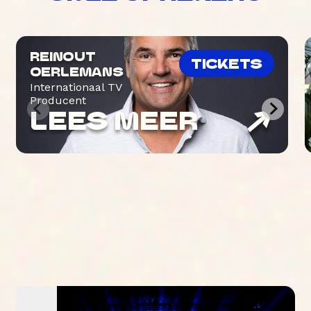
REINOUT
TICKETS
OERLEMANS
Internationaal TV
Producent
LEES MEER