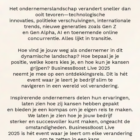
Het ondernemerslandschap verandert sneller dan
ooit tevoren—technologische
innovaties, politieke verschuivingen, internationale
trends, nieuwe generaties zoals Gen Z
en Gen Alpha, AI en toenemende online
concurrentie. Alles lijkt in transitie.
Hoe vind je jouw weg als ondernemer in dit
dynamische landschap? Hoe bepaal je je
positie, welke koers kies je, en hoe kun je kansen
grijpen? BusinessBoost Live 2025
neemt je mee op een ontdekkingsreis. Dit is hét
event waar je leert je bedrijf slim te
navigeren in een wereld vol verandering.
Inspirerende ondernemers delen hun ervaringen,
laten zien hoe zij kansen hebben gepakt
en bieden je een kompas om je eigen reis te maken.
We laten je zien hoe je jouw bedrijf
sterker en succesvoller kunt maken, ongeacht de
omstandigheden. BusinessBoost Live
2025 is hét event waar je leert om elke verandering
om te zetten in een kans.