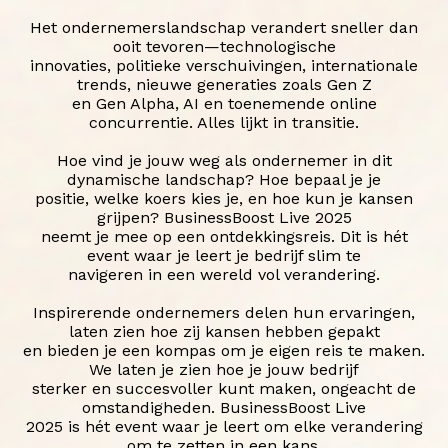
Het ondernemerslandschap verandert sneller dan
ooit tevoren—technologische
innovaties, politieke verschuivingen, internationale
trends, nieuwe generaties zoals Gen Z
en Gen Alpha, AI en toenemende online
concurrentie. Alles lijkt in transitie.
Hoe vind je jouw weg als ondernemer in dit
dynamische landschap? Hoe bepaal je je
positie, welke koers kies je, en hoe kun je kansen
grijpen? BusinessBoost Live 2025
neemt je mee op een ontdekkingsreis. Dit is hét
event waar je leert je bedrijf slim te
navigeren in een wereld vol verandering.
Inspirerende ondernemers delen hun ervaringen,
laten zien hoe zij kansen hebben gepakt
en bieden je een kompas om je eigen reis te maken.
We laten je zien hoe je jouw bedrijf
sterker en succesvoller kunt maken, ongeacht de
omstandigheden. BusinessBoost Live
2025 is hét event waar je leert om elke verandering
om te zetten in een kans.