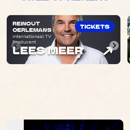
REINOUT
TICKETS
OERLEMANS
Internationaal TV
Producent
LEES MEER