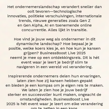
Het ondernemerslandschap verandert sneller dan
ooit tevoren—technologische
innovaties, politieke verschuivingen, internationale
trends, nieuwe generaties zoals Gen Z
en Gen Alpha, AI en toenemende online
concurrentie. Alles lijkt in transitie.
Hoe vind je jouw weg als ondernemer in dit
dynamische landschap? Hoe bepaal je je
positie, welke koers kies je, en hoe kun je kansen
grijpen? BusinessBoost Live 2025
neemt je mee op een ontdekkingsreis. Dit is hét
event waar je leert je bedrijf slim te
navigeren in een wereld vol verandering.
Inspirerende ondernemers delen hun ervaringen,
laten zien hoe zij kansen hebben gepakt
en bieden je een kompas om je eigen reis te maken.
We laten je zien hoe je jouw bedrijf
sterker en succesvoller kunt maken, ongeacht de
omstandigheden. BusinessBoost Live
2025 is hét event waar je leert om elke verandering
om te zetten in een kans.