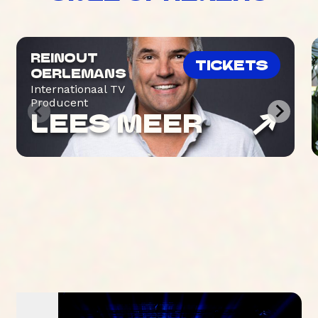
REINOUT
TICKETS
OERLEMANS
Internationaal TV
Producent
LEES MEER