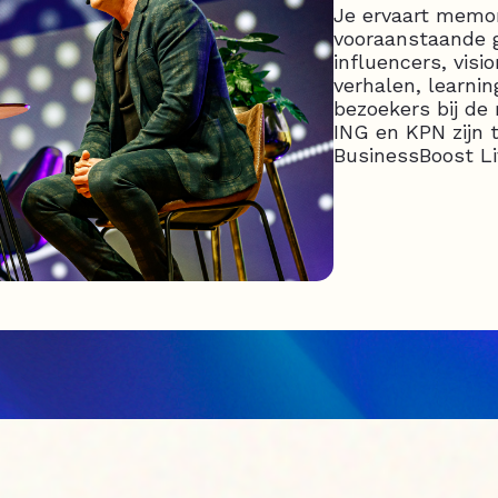
Je ervaart mem
vooraanstaande 
influencers, visi
verhalen, learni
bezoekers bij de 
ING en KPN zijn 
BusinessBoost Li