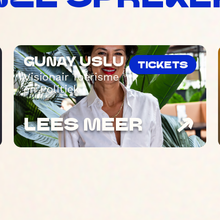
GUNAY USLU
TICKETS
Visionair Toerisme
en Politiek
LEES MEER