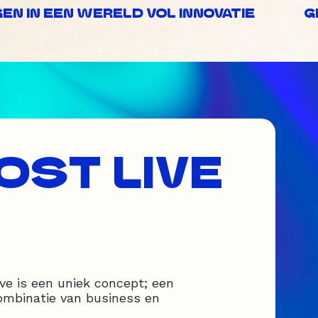
N IN EEN WERELD VOL INNOVATIE
G
OST LIVE
ve is een uniek concept; een
ombinatie van business en