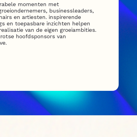
orabele momenten met
groeiondernemers, businessleaders,
onairs en artiesten. inspirerende
ngs en toepasbare inzichten helpen
realisatie van de eigen groeiambities.
trotse hoofdsponsors van
ve.