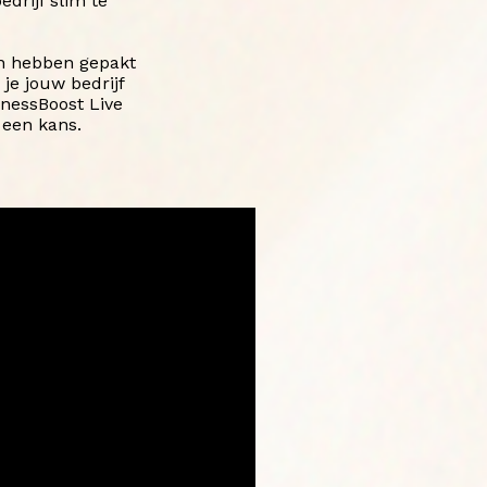
edrijf slim te
en hebben gepakt
je jouw bedrijf
nessBoost Live
 een kans.