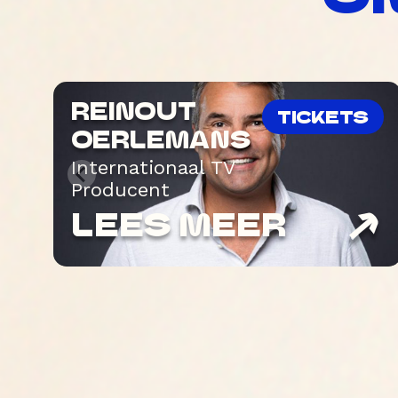
REINOUT
TICKETS
OERLEMANS
Internationaal TV
Producent
LEES MEER