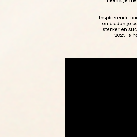
neemt je mee 
Inspirerende on
en bieden je e
sterker en su
2025 is h