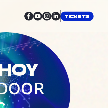
TICKETS
-
HOY
 DOOR
G