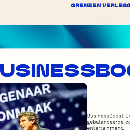
GRENZEN VERLEGGE
BUSINESSBO
BusinessBoost Li
gebalanceerde c
entertainment.