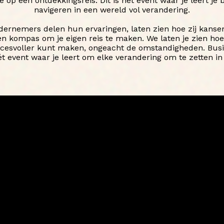
op een ontdekkingsreis. Dit is hét event waar je leert je b
navigeren in een wereld vol verandering.
dernemers delen hun ervaringen, laten zien hoe zij kans
en kompas om je eigen reis te maken. We laten je zien hoe 
ccesvoller kunt maken, ongeacht de omstandigheden. Busi
ét event waar je leert om elke verandering om te zetten in