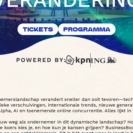
TICKETS
PROGRAMMA
emerslandschap verandert sneller dan ooit tevoren—tec
itieke verschuivingen, internationale trends, nieuwe genera
lpha, AI en toenemende online concurrentie. Alles lijkt in t
jouw weg als ondernemer in dit dynamische landschap? Hoe
ke koers kies je, en hoe kun je kansen grijpen? BusinessBo