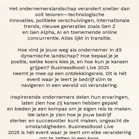
Het ondernemerslandschap verandert sneller dan
ooit tevoren—technologische
innovaties, politieke verschuivingen, internationale
trends, nieuwe generaties zoals Gen Z
en Gen Alpha, AI en toenemende online
concurrentie. Alles lijkt in transitie.
Hoe vind je jouw weg als ondernemer in dit
dynamische landschap? Hoe bepaal je je
positie, welke koers kies je, en hoe kun je kansen
grijpen? BusinessBoost Live 2025
neemt je mee op een ontdekkingsreis. Dit is hét
event waar je leert je bedrijf slim te
navigeren in een wereld vol verandering.
Inspirerende ondernemers delen hun ervaringen,
laten zien hoe zij kansen hebben gepakt
en bieden je een kompas om je eigen reis te maken.
We laten je zien hoe je jouw bedrijf
sterker en succesvoller kunt maken, ongeacht de
omstandigheden. BusinessBoost Live
2025 is hét event waar je leert om elke verandering
om te zetten in een kans.