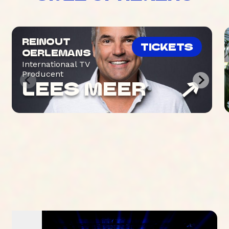
REINOUT
TICKETS
OERLEMANS
Internationaal TV
Producent
LEES MEER