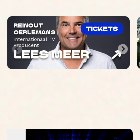
REINOUT
TICKETS
OERLEMANS
Internationaal TV
Producent
LEES MEER