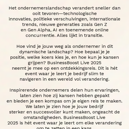
Het ondernemerslandschap verandert sneller dan
ooit tevoren—technologische
innovaties, politieke verschuivingen, internationale
trends, nieuwe generaties zoals Gen Z
en Gen Alpha, AI en toenemende online
concurrentie. Alles lijkt in transitie.
Hoe vind je jouw weg als ondernemer in dit
dynamische landschap? Hoe bepaal je je
positie, welke koers kies je, en hoe kun je kansen
grijpen? BusinessBoost Live 2025
neemt je mee op een ontdekkingsreis. Dit is hét
event waar je leert je bedrijf slim te
navigeren in een wereld vol verandering.
Inspirerende ondernemers delen hun ervaringen,
laten zien hoe zij kansen hebben gepakt
en bieden je een kompas om je eigen reis te maken.
We laten je zien hoe je jouw bedrijf
sterker en succesvoller kunt maken, ongeacht de
omstandigheden. BusinessBoost Live
2025 is hét event waar je leert om elke verandering
om te zetten in een kans.