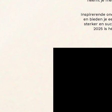
neemt je mee 
Inspirerende on
en bieden je e
sterker en su
2025 is h