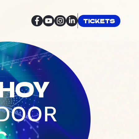
TICKETS
-
HOY
 DOOR
G