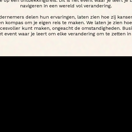
op een ontdekkingsreis. Dit is hét event waar je leert je b
navigeren in een wereld vol verandering.
dernemers delen hun ervaringen, laten zien hoe zij kans
en kompas om je eigen reis te maken. We laten je zien hoe 
ccesvoller kunt maken, ongeacht de omstandigheden. Busi
ét event waar je leert om elke verandering om te zetten in