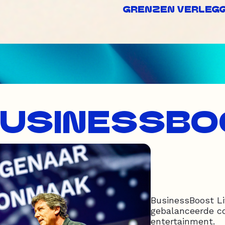
GRENZEN VERLEGGE
BUSINESSBO
BusinessBoost Li
gebalanceerde c
entertainment.