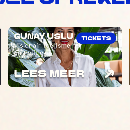
GUNAY USLU
TICKETS
Visionair Toerisme
en Politiek
LEES MEER