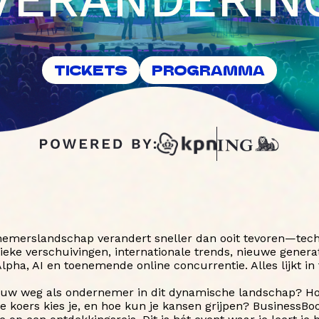
TICKETS
PROGRAMMA
emerslandschap verandert sneller dan ooit tevoren—tec
itieke verschuivingen, internationale trends, nieuwe genera
lpha, AI en toenemende online concurrentie. Alles lijkt in t
jouw weg als ondernemer in dit dynamische landschap? Hoe
ke koers kies je, en hoe kun je kansen grijpen? BusinessBo