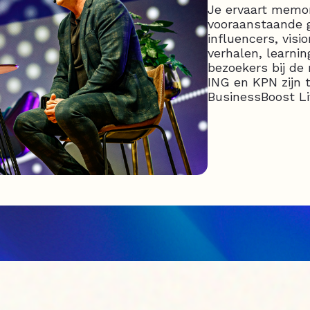
Je ervaart mem
vooraanstaande 
influencers, visi
verhalen, learni
bezoekers bij de 
ING en KPN zijn 
BusinessBoost Li