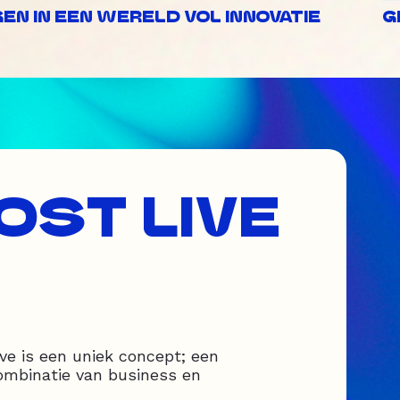
N IN EEN WERELD VOL INNOVATIE
G
OST LIVE
ve is een uniek concept; een
ombinatie van business en