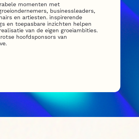
orabele momenten met
groeiondernemers, businessleaders,
onairs en artiesten. inspirerende
ngs en toepasbare inzichten helpen
realisatie van de eigen groeiambities.
trotse hoofdsponsors van
ve.