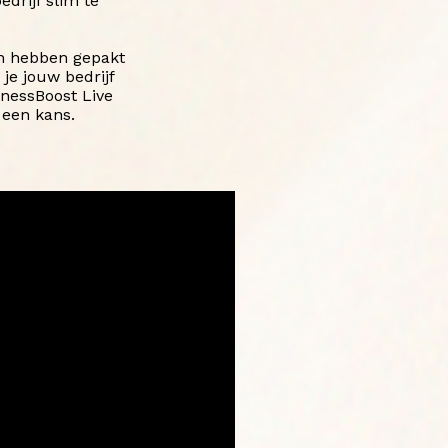
edrijf slim te
en hebben gepakt
je jouw bedrijf
nessBoost Live
 een kans.