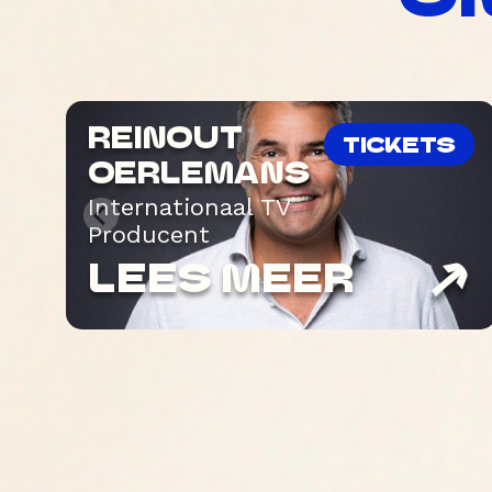
REINOUT
TICKETS
OERLEMANS
Internationaal TV
Producent
LEES MEER