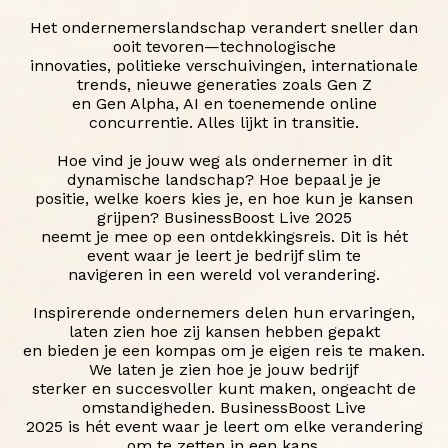
Het ondernemerslandschap verandert sneller dan
ooit tevoren—technologische
innovaties, politieke verschuivingen, internationale
trends, nieuwe generaties zoals Gen Z
en Gen Alpha, AI en toenemende online
concurrentie. Alles lijkt in transitie.
Hoe vind je jouw weg als ondernemer in dit
dynamische landschap? Hoe bepaal je je
positie, welke koers kies je, en hoe kun je kansen
grijpen? BusinessBoost Live 2025
neemt je mee op een ontdekkingsreis. Dit is hét
event waar je leert je bedrijf slim te
navigeren in een wereld vol verandering.
Inspirerende ondernemers delen hun ervaringen,
laten zien hoe zij kansen hebben gepakt
en bieden je een kompas om je eigen reis te maken.
We laten je zien hoe je jouw bedrijf
sterker en succesvoller kunt maken, ongeacht de
omstandigheden. BusinessBoost Live
2025 is hét event waar je leert om elke verandering
om te zetten in een kans.