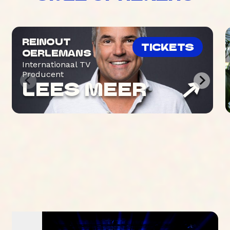
REINOUT
TICKETS
OERLEMANS
Internationaal TV
Producent
LEES MEER