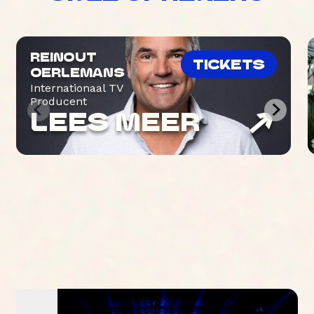
REINOUT
TICKETS
OERLEMANS
Internationaal TV
Producent
LEES MEER