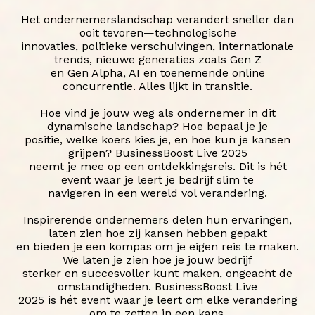
Het ondernemerslandschap verandert sneller dan
ooit tevoren—technologische
innovaties, politieke verschuivingen, internationale
trends, nieuwe generaties zoals Gen Z
en Gen Alpha, AI en toenemende online
concurrentie. Alles lijkt in transitie.
Hoe vind je jouw weg als ondernemer in dit
dynamische landschap? Hoe bepaal je je
positie, welke koers kies je, en hoe kun je kansen
grijpen? BusinessBoost Live 2025
neemt je mee op een ontdekkingsreis. Dit is hét
event waar je leert je bedrijf slim te
navigeren in een wereld vol verandering.
Inspirerende ondernemers delen hun ervaringen,
laten zien hoe zij kansen hebben gepakt
en bieden je een kompas om je eigen reis te maken.
We laten je zien hoe je jouw bedrijf
sterker en succesvoller kunt maken, ongeacht de
omstandigheden. BusinessBoost Live
2025 is hét event waar je leert om elke verandering
om te zetten in een kans.