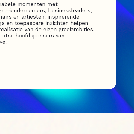
orabele momenten met
groeiondernemers, businessleaders,
onairs en artiesten. inspirerende
ngs en toepasbare inzichten helpen
realisatie van de eigen groeiambities.
trotse hoofdsponsors van
ve.