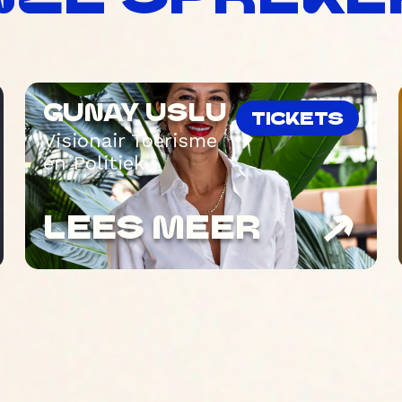
GUNAY USLU
TICKETS
Visionair Toerisme
en Politiek
LEES MEER