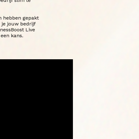
edrijf slim te
en hebben gepakt
je jouw bedrijf
nessBoost Live
 een kans.