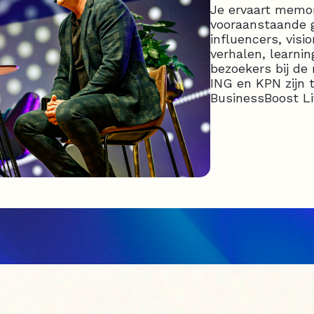
Je ervaart mem
vooraanstaande 
influencers, visi
verhalen, learni
bezoekers bij de 
ING en KPN zijn 
BusinessBoost Li