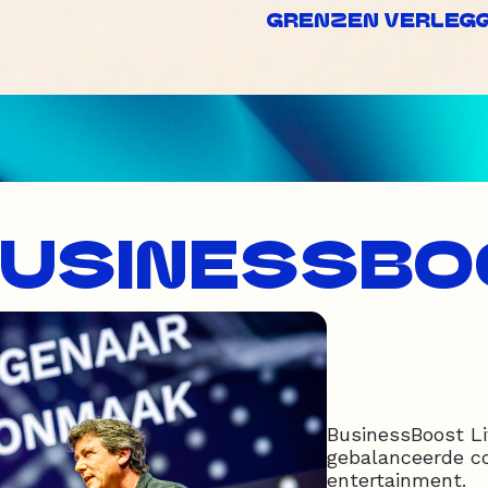
GRENZEN VERLEGGE
BUSINESSBO
BusinessBoost Li
gebalanceerde c
entertainment.