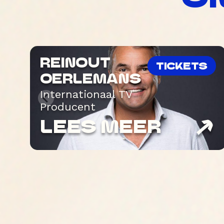
REINOUT
TICKETS
OERLEMANS
Internationaal TV
Producent
LEES MEER