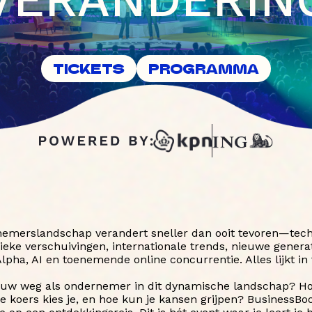
TICKETS
PROGRAMMA
emerslandschap verandert sneller dan ooit tevoren—tec
itieke verschuivingen, internationale trends, nieuwe genera
lpha, AI en toenemende online concurrentie. Alles lijkt in t
jouw weg als ondernemer in dit dynamische landschap? Hoe
ke koers kies je, en hoe kun je kansen grijpen? BusinessBo