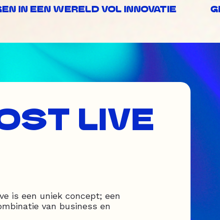
N IN EEN WERELD VOL INNOVATIE
G
OST LIVE
ve is een uniek concept; een
ombinatie van business en