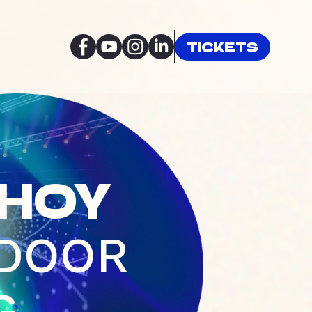
TICKETS
-
HOY
 DOOR
G