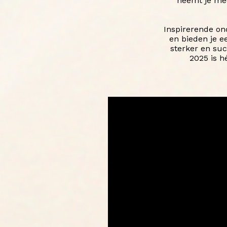
neemt je mee 
Inspirerende on
en bieden je e
sterker en su
2025 is h