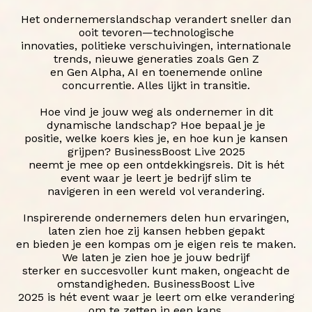
Het ondernemerslandschap verandert sneller dan
ooit tevoren—technologische
innovaties, politieke verschuivingen, internationale
trends, nieuwe generaties zoals Gen Z
en Gen Alpha, AI en toenemende online
concurrentie. Alles lijkt in transitie.
Hoe vind je jouw weg als ondernemer in dit
dynamische landschap? Hoe bepaal je je
positie, welke koers kies je, en hoe kun je kansen
grijpen? BusinessBoost Live 2025
neemt je mee op een ontdekkingsreis. Dit is hét
event waar je leert je bedrijf slim te
navigeren in een wereld vol verandering.
Inspirerende ondernemers delen hun ervaringen,
laten zien hoe zij kansen hebben gepakt
en bieden je een kompas om je eigen reis te maken.
We laten je zien hoe je jouw bedrijf
sterker en succesvoller kunt maken, ongeacht de
omstandigheden. BusinessBoost Live
2025 is hét event waar je leert om elke verandering
om te zetten in een kans.