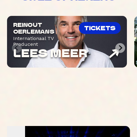
REINOUT
TICKETS
OERLEMANS
Internationaal TV
Producent
LEES MEER