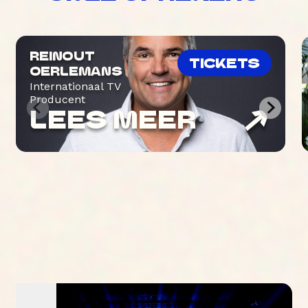
REINOUT
TICKETS
OERLEMANS
Internationaal TV
Producent
LEES MEER