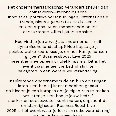
Het ondernemerslandschap verandert sneller dan
ooit tevoren—technologische
innovaties, politieke verschuivingen, internationale
trends, nieuwe generaties zoals Gen Z
en Gen Alpha, AI en toenemende online
concurrentie. Alles lijkt in transitie.
Hoe vind je jouw weg als ondernemer in dit
dynamische landschap? Hoe bepaal je je
positie, welke koers kies je, en hoe kun je kansen
grijpen? BusinessBoost Live 2025
neemt je mee op een ontdekkingsreis. Dit is hét
event waar je leert je bedrijf slim te
navigeren in een wereld vol verandering.
Inspirerende ondernemers delen hun ervaringen,
laten zien hoe zij kansen hebben gepakt
en bieden je een kompas om je eigen reis te maken.
We laten je zien hoe je jouw bedrijf
sterker en succesvoller kunt maken, ongeacht de
omstandigheden. BusinessBoost Live
2025 is hét event waar je leert om elke verandering
om te zetten in een kans.