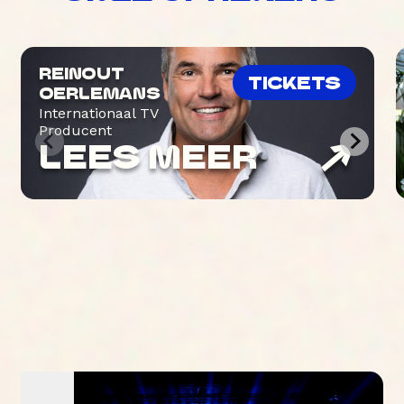
REINOUT
TICKETS
OERLEMANS
Internationaal TV
Producent
LEES MEER