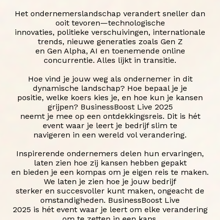
Het ondernemerslandschap verandert sneller dan
ooit tevoren—technologische
innovaties, politieke verschuivingen, internationale
trends, nieuwe generaties zoals Gen Z
en Gen Alpha, AI en toenemende online
concurrentie. Alles lijkt in transitie.
Hoe vind je jouw weg als ondernemer in dit
dynamische landschap? Hoe bepaal je je
positie, welke koers kies je, en hoe kun je kansen
grijpen? BusinessBoost Live 2025
neemt je mee op een ontdekkingsreis. Dit is hét
event waar je leert je bedrijf slim te
navigeren in een wereld vol verandering.
Inspirerende ondernemers delen hun ervaringen,
laten zien hoe zij kansen hebben gepakt
en bieden je een kompas om je eigen reis te maken.
We laten je zien hoe je jouw bedrijf
sterker en succesvoller kunt maken, ongeacht de
omstandigheden. BusinessBoost Live
2025 is hét event waar je leert om elke verandering
om te zetten in een kans.