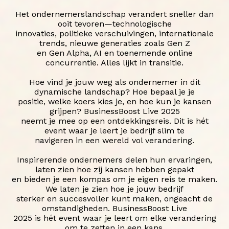
Het ondernemerslandschap verandert sneller dan
ooit tevoren—technologische
innovaties, politieke verschuivingen, internationale
trends, nieuwe generaties zoals Gen Z
en Gen Alpha, AI en toenemende online
concurrentie. Alles lijkt in transitie.
Hoe vind je jouw weg als ondernemer in dit
dynamische landschap? Hoe bepaal je je
positie, welke koers kies je, en hoe kun je kansen
grijpen? BusinessBoost Live 2025
neemt je mee op een ontdekkingsreis. Dit is hét
event waar je leert je bedrijf slim te
navigeren in een wereld vol verandering.
Inspirerende ondernemers delen hun ervaringen,
laten zien hoe zij kansen hebben gepakt
en bieden je een kompas om je eigen reis te maken.
We laten je zien hoe je jouw bedrijf
sterker en succesvoller kunt maken, ongeacht de
omstandigheden. BusinessBoost Live
2025 is hét event waar je leert om elke verandering
om te zetten in een kans.