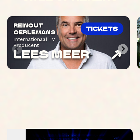
REINOUT
TICKETS
OERLEMANS
Internationaal TV
Producent
LEES MEER