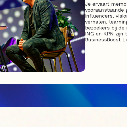
Je ervaart mem
vooraanstaande 
influencers, visi
verhalen, learni
bezoekers bij de 
ING en KPN zijn 
BusinessBoost Li