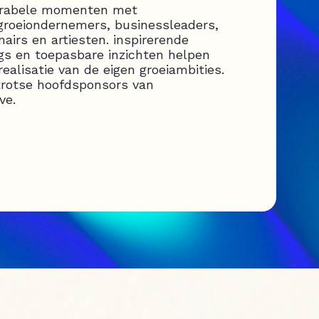
orabele momenten met
groeiondernemers, businessleaders,
onairs en artiesten. inspirerende
ngs en toepasbare inzichten helpen
realisatie van de eigen groeiambities.
trotse hoofdsponsors van
ve.