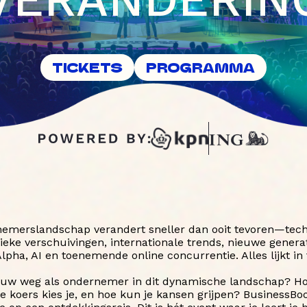
TICKETS
PROGRAMMA
emerslandschap verandert sneller dan ooit tevoren—tec
itieke verschuivingen, internationale trends, nieuwe genera
lpha, AI en toenemende online concurrentie. Alles lijkt in t
jouw weg als ondernemer in dit dynamische landschap? Hoe
ke koers kies je, en hoe kun je kansen grijpen? BusinessBo