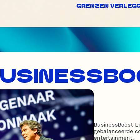
GRENZEN VERLEGGE
BUSINESSBO
BusinessBoost Li
gebalanceerde c
entertainment.