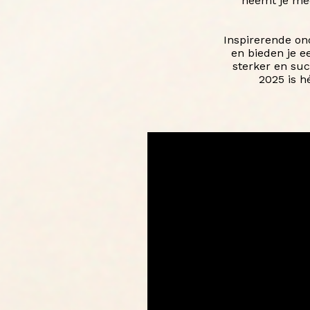
neemt je mee 
Inspirerende on
en bieden je e
sterker en su
2025 is h