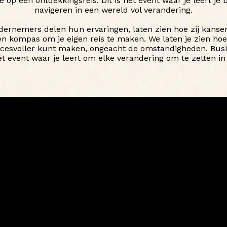
op een ontdekkingsreis. Dit is hét event waar je leert je b
navigeren in een wereld vol verandering.
dernemers delen hun ervaringen, laten zien hoe zij kans
en kompas om je eigen reis te maken. We laten je zien hoe 
ccesvoller kunt maken, ongeacht de omstandigheden. Busi
ét event waar je leert om elke verandering om te zetten in