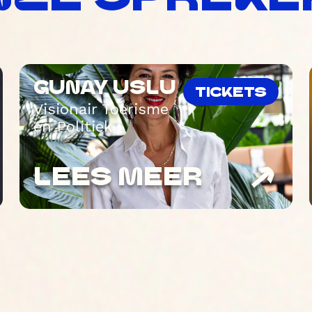
GUNAY USLU
TICKETS
Visionair Toerisme
en Politiek
LEES MEER