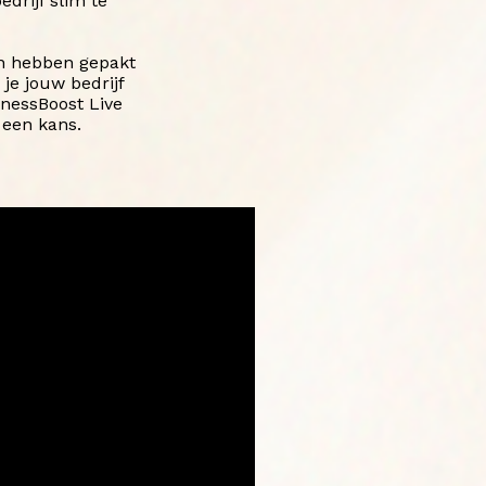
edrijf slim te
en hebben gepakt
je jouw bedrijf
nessBoost Live
 een kans.