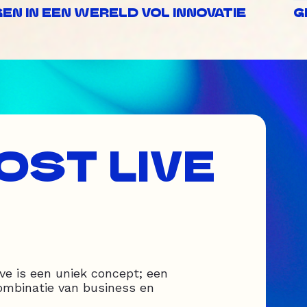
N IN EEN WERELD VOL INNOVATIE
G
OST LIVE
ve is een uniek concept; een
ombinatie van business en