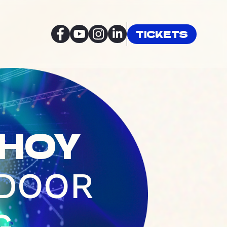
TICKETS
-
HOY
 DOOR
G