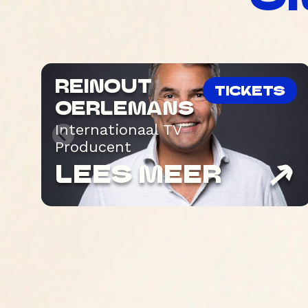
REINOUT
TICKETS
OERLEMANS
Internationaal TV
Producent
LEES MEER